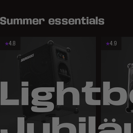
Summer essentials
4.8
4.9
Lightb
Jubil