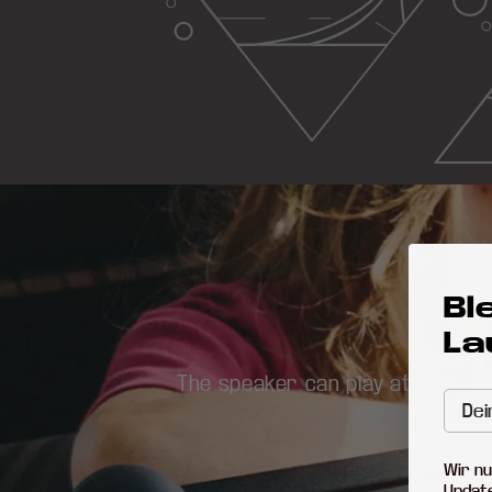
Bl
La
The speaker can play at loud vol
Wir nu
Update