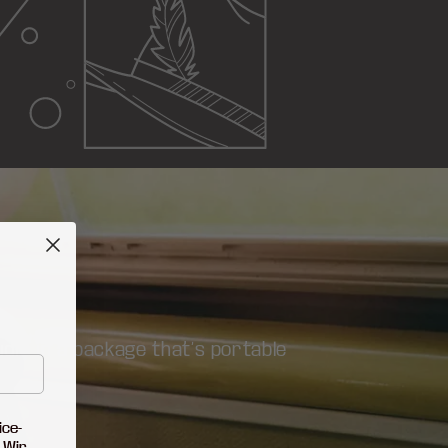
udio in a package that’s portable
ice-
 Wir