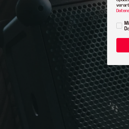
verar
Daten
Mi
D