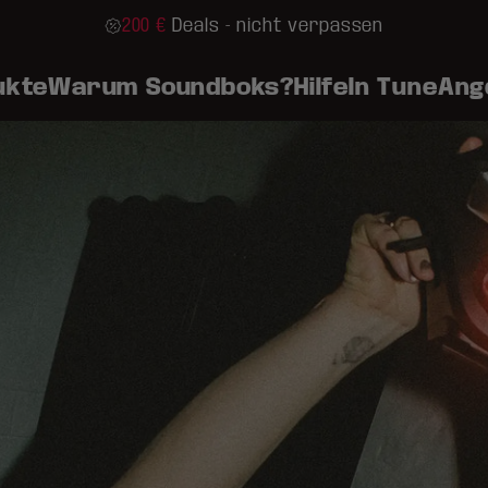
200 €
Deals - nicht verpassen
Kostenloser Standardversand für Bestellungen über
ukte
Warum Soundboks?
Hilfe
In Tune
Ang
40€
boks 