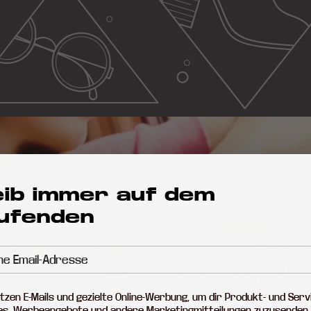
eib immer auf dem
ufenden
umes up to 121dB while still offering high-quality a
tzen E-Mails und gezielte Online-Werbung, um dir Produkt- und Serv
s, Werbeangebote und andere Marketingmitteilungen zuzusenden.