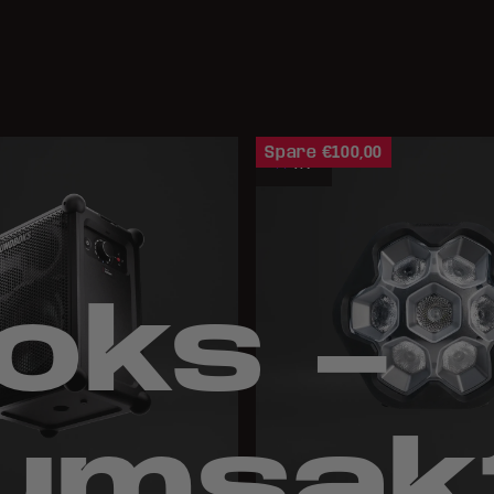
Spare €100,00
4.7
oks –
äumsak