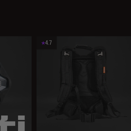
4.7
ti