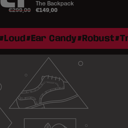
The Backpack
€299,00
€149,00
d
Ear Candy
Robust
Tragb