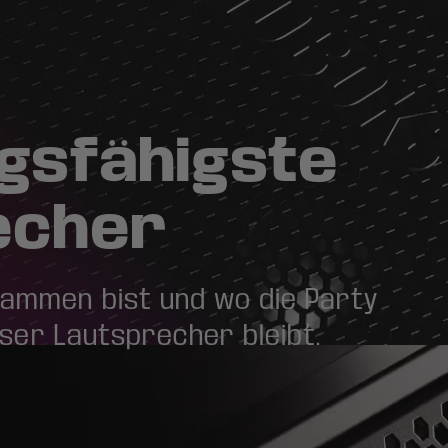
gsfähigste
echer
sammen bist und wo die Party
ieser Lautsprecher bleibt.