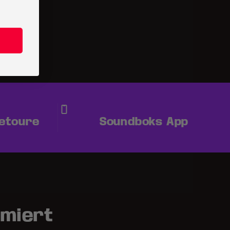
Retoure
Soundboks App
rmiert