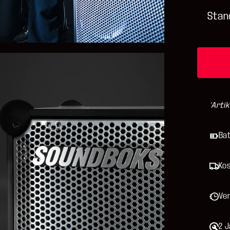
Stan
*Arti
Bat
Ko
Ve
2 J