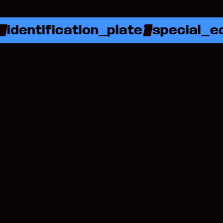
ntification_plate
special_editio