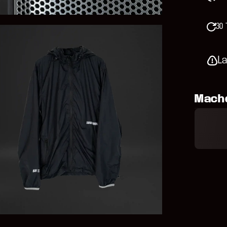
30
L
Mache