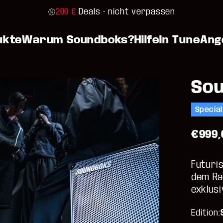
200 €
Deals - nicht verpassen
ukte
Warum Soundboks?
Hilfe
In Tune
Ang
Sou
Special
€999,
Futuris
dem Ra
exklusi
Edition
Edition: